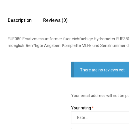
Description
Reviews (0)
FUE080 Ersatzmessumformer fuer eichfaehige Hydrometer FUE380 Sy
moeglich. Ben?tigte Angaben: Komplette MLFB und Serialnummer 
There are no reviews yet.
Your email address will not be p
Your rating
*