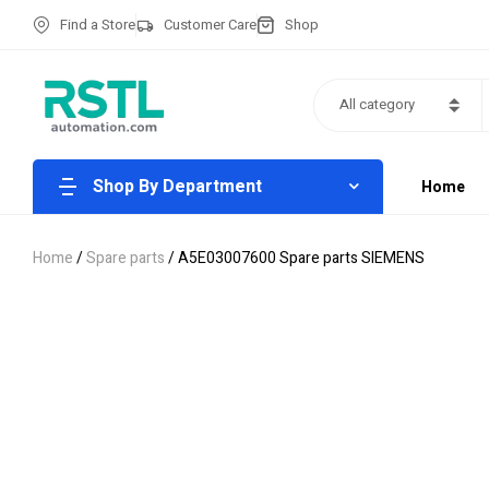
Find a Store
Customer Care
Shop
All category
Shop By Department
Home
Home
/
Spare parts
/ A5E03007600 Spare parts SIEMENS