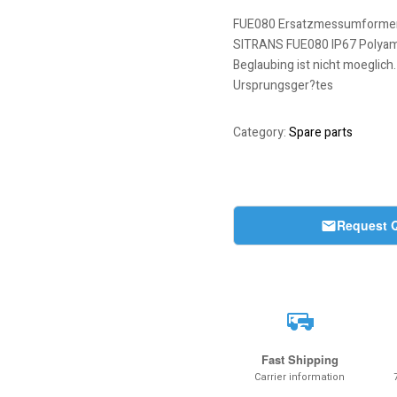
FUE080 Ersatzmessumformer 
SITRANS FUE080 IP67 Polyamid
Beglaubing ist nicht moeglic
Ursprungsger?tes
Category:
Spare parts
Request 
Fast Shipping
Carrier information