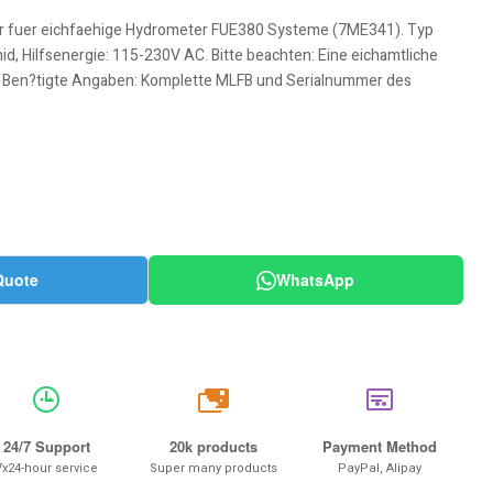
fuer eichfaehige Hydrometer FUE380 Systeme (7ME341). Typ
, Hilfsenergie: 115-230V AC. Bitte beachten: Eine eichamtliche
h. Ben?tigte Angaben: Komplette MLFB und Serialnummer des
Quote
WhatsApp
20k
24/7 Support
20k products
Payment Method
7x24-hour service
Super many products
PayPal, Alipay