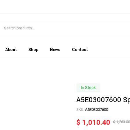
About
Shop
News
Contact
In Stock
A5E03007600 Sp
SKU:
A5E03007600
$
1,010.40
$
1,263.00