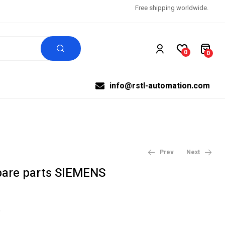
Free shipping worldwide.
0
0
info@rstl-automation.com
Prev
Next
are parts SIEMENS
$
$
1,011.20
1,010.40
$
$
1,264.00
1,263.00