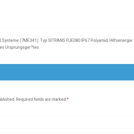
steme (7ME341). Typ SITRANS FUE080 IP67 Polyamid, Hilfsenergie: 115
des Ursprungsger?tes
ublished.
Required fields are marked
*